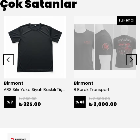
Çok Satanlar
Tükendi
Birmont
Birmont
ARS Sıfır Yaka Siyah Baskılı Tişört
B.Burak Transport
₺ 350.00
₺ 3,500.00
%
7
%
43
₺ 325.00
₺ 2,000.00