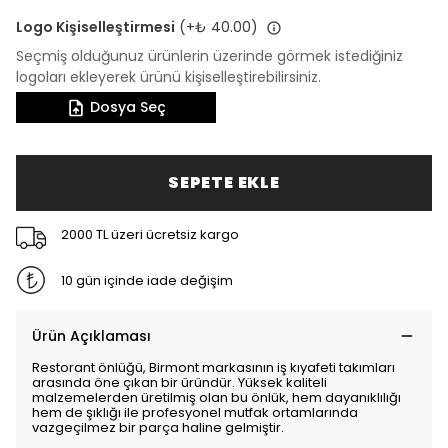
Logo Kişiselleştirmesi
(+
₺ 40.00
)
Seçmiş olduğunuz ürünlerin üzerinde görmek istediğiniz
logoları ekleyerek ürünü kişiselleştirebilirsiniz.
Dosya Seç
SEPETE EKLE
2000 TL üzeri ücretsiz kargo
10 gün içinde iade değişim
Ürün Açıklaması
Restorant önlüğü, Birmont markasının iş kıyafeti takımları
arasında öne çıkan bir üründür. Yüksek kaliteli
malzemelerden üretilmiş olan bu önlük, hem dayanıklılığı
hem de şıklığı ile profesyonel mutfak ortamlarında
vazgeçilmez bir parça haline gelmiştir.