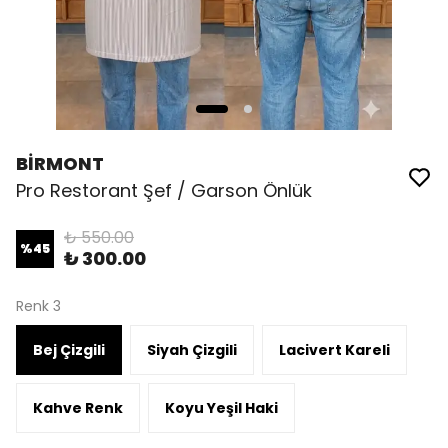
BİRMONT
Pro Restorant Şef / Garson Önlük
₺ 550.00
%
45
₺ 300.00
Renk 3
Bej Çizgili
Siyah Çizgili
Lacivert Kareli
Kahve Renk
Koyu Yeşil Haki