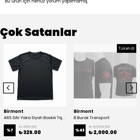
Bu ürün için henüz yorum yapılmamış.
Çok Satanlar
Tükendi
Birmont
Birmont
ARS Sıfır Yaka Siyah Baskılı Tişört
B.Burak Transport
₺ 350.00
₺ 3,500.00
%
7
%
43
₺ 325.00
₺ 2,000.00