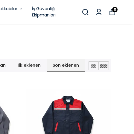
akkabılar
İş Güvenliği
0
Ekipmanları
lan
İlk eklenen
Son eklenen