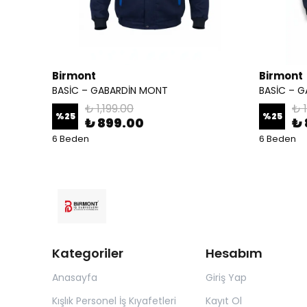
Birmont
Birmont
BASİC – GABARDİN MONT
BASİC – 
₺ 1,199.00
₺ 1
%
25
%
25
₺ 899.00
₺ 
6 Beden
6 Beden
Kategoriler
Hesabım
Anasayfa
Giriş Yap
Kışlık Personel İş Kıyafetleri
Kayıt Ol