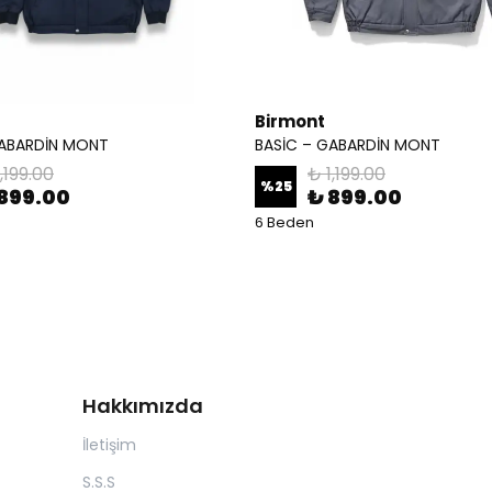
Birmont
GABARDİN MONT
BASİC – GABARDİN MONT
,199.00
₺ 1,199.00
%
25
899.00
₺ 899.00
6 Beden
Hakkımızda
İletişim
S.S.S