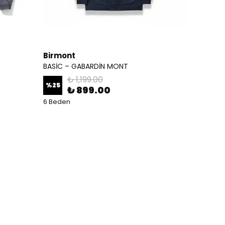
Birmont
BASİC – GABARDİN MONT
₺ 1,199.00
%
25
₺ 899.00
6 Beden