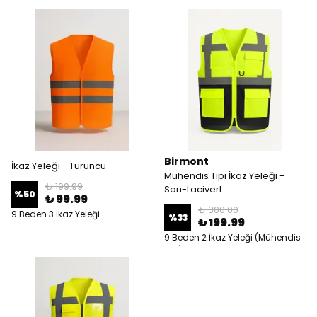
Birmont
İkaz Yeleği - Turuncu
Mühendis Tipi İkaz Yeleği -
₺ 199.99
Sarı-Lacivert
%
50
₺ 99.99
₺ 300.00
9 Beden 3 İkaz Yeleği
%
33
₺ 199.99
9 Beden 2 İkaz Yeleği (Mühendis
Tipi)