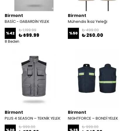
Birmont
Birmont
BASİC - GABARDİN YELEK
Mühendis İkaz Yeleği
₺ 1,199.99
₺ 499.00
%
42
%
50
₺ 699.99
₺ 250.00
8 Beden
Birmont
Birmont
PLUS 4 SEASON – TEKNİK YELEK
NIGHTFORCE – BONDİ YELEK
₺ 999.00
₺ 999.00
%
20
%
25