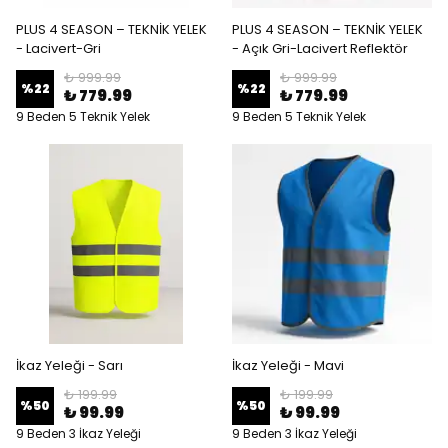
PLUS 4 SEASON – TEKNİK YELEK
PLUS 4 SEASON – TEKNİK YELEK
- Lacivert-Gri
- Açık Gri-Lacivert Reflektör
₺ 999.99
₺ 999.99
%
22
%
22
₺ 779.99
₺ 779.99
9 Beden 5 Teknik Yelek
9 Beden 5 Teknik Yelek
İkaz Yeleği - Sarı
İkaz Yeleği - Mavi
₺ 199.99
₺ 199.99
%
50
%
50
₺ 99.99
₺ 99.99
9 Beden 3 İkaz Yeleği
9 Beden 3 İkaz Yeleği