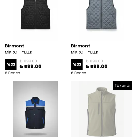
Birmont
Birmont
MİKRO – YELEK
MİKRO – YELEK
₺ 899.00
₺ 899.00
%
33
%
33
₺ 599.00
₺ 599.00
6 Beden
6 Beden
Tükendi