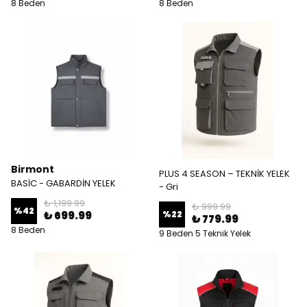
8 Beden
8 Beden
Birmont
PLUS 4 SEASON – TEKNİK YELEK
BASİC - GABARDİN YELEK
- Gri
₺ 1,199.99
₺ 999.99
%
42
₺ 699.99
%
22
₺ 779.99
8 Beden
9 Beden 5 Teknik Yelek