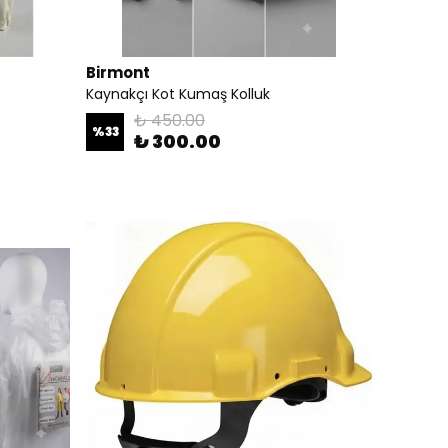
Birmont
Kaynakçı Kot Kumaş Kolluk
₺ 450.00
%
33
₺ 300.00