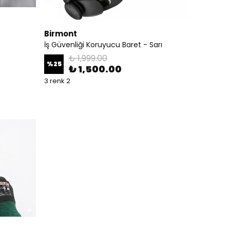
Birmont
İş Güvenliği Koruyucu Baret - Sarı
₺ 1,999.00
%
25
₺ 1,500.00
3 renk 2