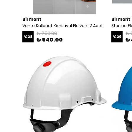
Birmont
Birmont
Vento Kullanat Kimsayal Eldiven 12 Adet
Starline E
₺ 750.00
₺ 
%
28
%
29
₺ 540.00
₺