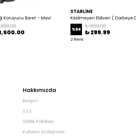
STARLİNE
ği Koruyucu Baret - Mavi
Kesilmeyen Eldiven ( Darbeye D
1,999.00
₺ 650.00
%
54
1,500.00
₺ 299.99
2 Renk
Hakkımızda
İletişim
S.S.S
Gizlilik Politikası
Kullanıcı Sözleşmesi