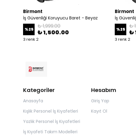
Birmont
Birmont
İş Güvenliği Koruyucu Baret - Beyaz
İş Güvenli
₺ 1,999.00
₺ 
%
25
%
25
₺ 1,500.00
₺ 
3 renk 2
3 renk 2
Kategoriler
Hesabım
Anasayfa
Giriş Yap
Kışlık Personel İş Kıyafetleri
Kayıt Ol
Yazlık Personel İş Kıyafetleri
İş Kıyafeti Takım Modelleri