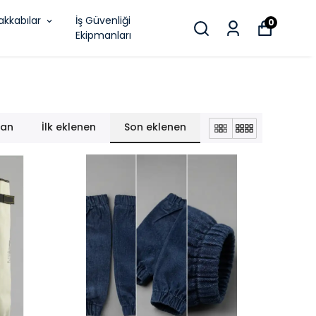
akkabılar
İş Güvenliği
0
Ekipmanları
lan
İlk eklenen
Son eklenen