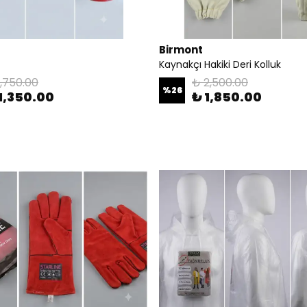
Birmont
Kaynakçı Hakiki Deri Kolluk
1,750.00
₺ 2,500.00
%
26
1,350.00
₺ 1,850.00