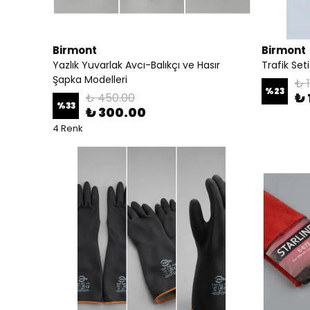
Birmont
Birmont
Yazlık Yuvarlak Avcı-Balıkçı ve Hasır
Trafik Seti
Şapka Modelleri
₺ 
%
23
₺ 
₺ 450.00
%
33
₺ 300.00
4 Renk