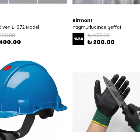
Birmont
ldiven E-072 Model
Yağmurluk İnce Şeffaf
560.00
₺ 450.00
%
56
 400.00
₺ 200.00