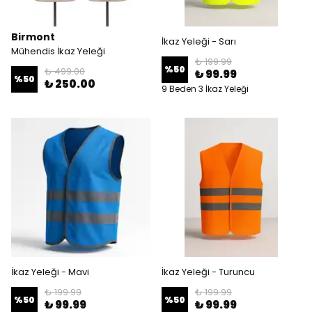
Birmont
İkaz Yeleği - Sarı
Mühendis İkaz Yeleği
₺ 199.99
%
50
₺ 499.00
₺ 99.99
%
50
₺ 250.00
9 Beden 3 İkaz Yeleği
İkaz Yeleği - Mavi
İkaz Yeleği - Turuncu
₺ 199.99
₺ 199.99
%
50
%
50
₺ 99.99
₺ 99.99