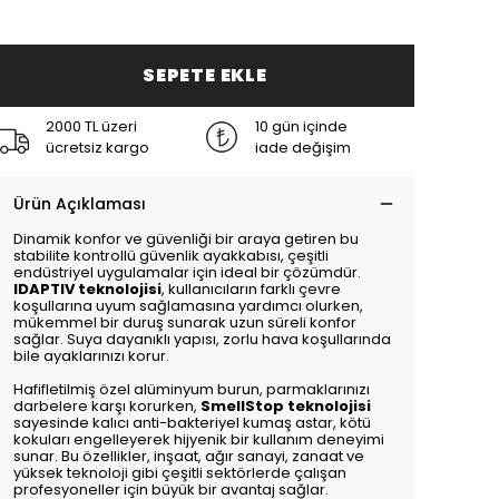
SEPETE EKLE
2000 TL üzeri
10 gün içinde
ücretsiz kargo
iade değişim
Ürün Açıklaması
Dinamik konfor ve güvenliği bir araya getiren bu
stabilite kontrollü güvenlik ayakkabısı, çeşitli
endüstriyel uygulamalar için ideal bir çözümdür.
IDAPTIV teknolojisi
, kullanıcıların farklı çevre
koşullarına uyum sağlamasına yardımcı olurken,
mükemmel bir duruş sunarak uzun süreli konfor
sağlar. Suya dayanıklı yapısı, zorlu hava koşullarında
bile ayaklarınızı korur.
Hafifletilmiş özel alüminyum burun, parmaklarınızı
darbelere karşı korurken,
SmellStop teknolojisi
sayesinde kalıcı anti-bakteriyel kumaş astar, kötü
kokuları engelleyerek hijyenik bir kullanım deneyimi
sunar. Bu özellikler, inşaat, ağır sanayi, zanaat ve
yüksek teknoloji gibi çeşitli sektörlerde çalışan
profesyoneller için büyük bir avantaj sağlar.