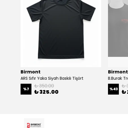
Birmont
Birmont
ARS Sıfır Yaka Siyah Baskılı Tişört
B.Burak T
₺ 350.00
₺ 
%
7
%
43
₺ 325.00
₺ 