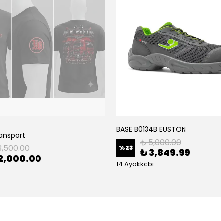
BASE B0134B EUSTON
ransport
₺ 5,000.00
3,500.00
%
23
₺ 3,849.99
2,000.00
14 Ayakkabı