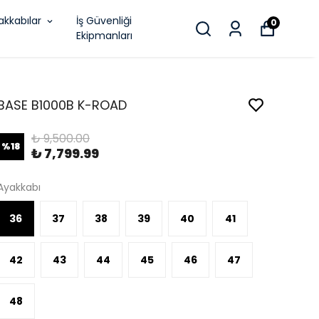
akkabılar
İş Güvenliği
0
Ekipmanları
BASE B1000B K-ROAD
₺ 9,500.00
%
18
₺ 7,799.99
Ayakkabı
36
37
38
39
40
41
42
43
44
45
46
47
48