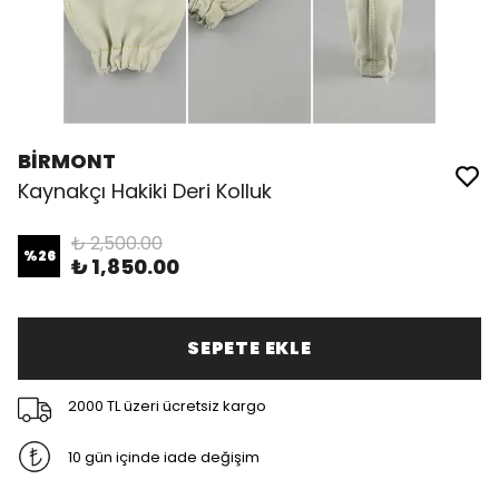
BİRMONT
Kaynakçı Hakiki Deri Kolluk
₺ 2,500.00
%
26
₺ 1,850.00
SEPETE EKLE
2000 TL üzeri ücretsiz kargo
10 gün içinde iade değişim