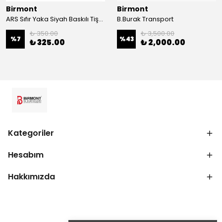
Birmont
Birmont
ARS Sıfır Yaka Siyah Baskılı Tişört
B.Burak Transport
₺ 350.00
₺ 3,500.00
%
7
%
43
₺ 325.00
₺ 2,000.00
Kategoriler
Hesabım
Hakkımızda