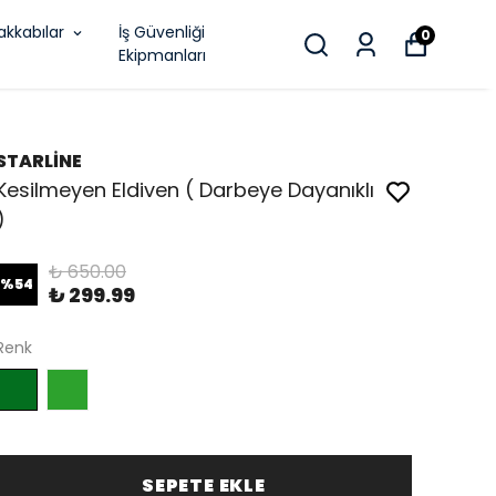
akkabılar
İş Güvenliği
0
Ekipmanları
STARLİNE
Kesilmeyen Eldiven ( Darbeye Dayanıklı
)
₺ 650.00
%
54
₺ 299.99
Renk
SEPETE EKLE