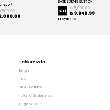
BASE B0134B EUSTON
ransport
₺ 5,000.00
3,500.00
%
23
₺ 3,849.99
2,000.00
14 Ayakkabı
Hakkımızda
İletişim
S.S.S
Gizlilik Politikası
Kullanıcı Sözleşmesi
Kargo ve İade