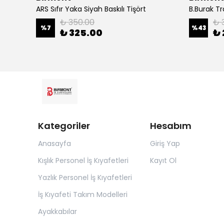
ARS Sıfır Yaka Siyah Baskılı Tişört
B.Burak T
₺ 350.00
₺ 
%
7
%
43
₺ 325.00
₺ 
Kategoriler
Hesabım
Anasayfa
Giriş Yap
Kışlık Personel İş Kıyafetleri
Kayıt Ol
Yazlık Personel İş Kıyafetleri
İş Kıyafeti Takım Modelleri
Ayakkabılar