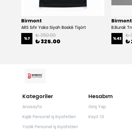
Birmont
Birmont
ARS Sıfır Yaka Siyah Baskılı Tişört
B.Burak T
₺ 350.00
₺ 
%
7
%
43
₺ 325.00
₺ 
Kategoriler
Hesabım
Anasayfa
Giriş Yap
Kışlık Personel İş Kıyafetleri
Kayıt Ol
Yazlık Personel İş Kıyafetleri