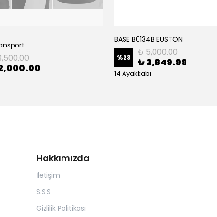
BASE B0134B EUSTON
ransport
₺ 5,000.00
3,500.00
%
23
₺ 3,849.99
2,000.00
14 Ayakkabı
Hakkımızda
İletişim
S.S.S
Gizlilik Politikası