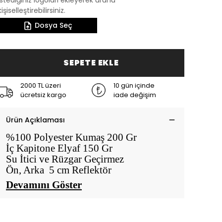
istediğiniz logoları ekleyerek ürünü
kişiselleştirebilirsiniz.
Dosya Seç
SEPETE EKLE
2000 TL üzeri
10 gün içinde
ücretsiz kargo
iade değişim
Ürün Açıklaması
%100 Polyester Kumaş 200 Gr
İç Kapitone Elyaf 150 Gr
Su İtici ve Rüzgar Geçirmez
Ön, Arka 5 cm Reflektör
Devamını Göster