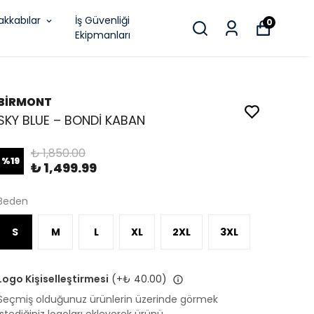
akkabılar
İş Güvenliği
0
Ekipmanları
BİRMONT
SKY BLUE – BONDİ KABAN
₺ 1,850.00
%
19
₺ 1,499.99
Beden
S
M
L
XL
2XL
3XL
Logo Kişiselleştirmesi
(+
₺ 40.00
)
Seçmiş olduğunuz ürünlerin üzerinde görmek