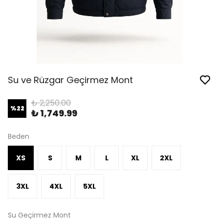
Su ve Rüzgar Geçirmez Mont
₺ 2,250.00
%
22
₺ 1,749.99
Beden
XS
S
M
L
XL
2XL
3XL
4XL
5XL
Su Geçirmez Mont