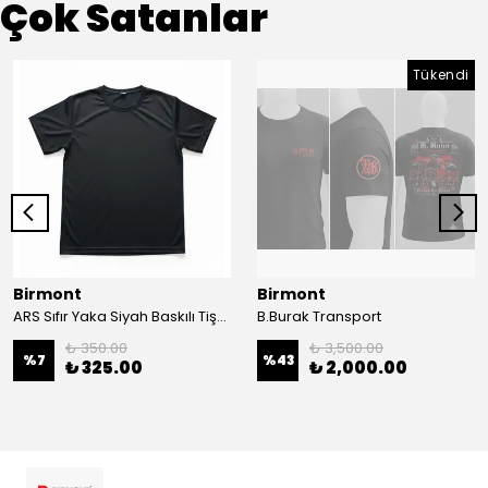
Çok Satanlar
Tükendi
Birmont
Birmont
ARS Sıfır Yaka Siyah Baskılı Tişört
B.Burak Transport
₺ 350.00
₺ 3,500.00
%
7
%
43
₺ 325.00
₺ 2,000.00