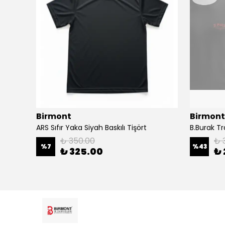
Birmont
Birmont
ARS Sıfır Yaka Siyah Baskılı Tişört
B.Burak T
₺ 350.00
₺ 
%
7
%
43
₺ 325.00
₺ 