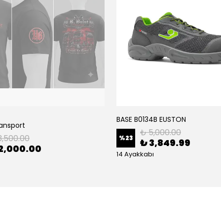
BASE B0134B EUSTON
ransport
₺ 5,000.00
3,500.00
%
23
₺ 3,849.99
2,000.00
14 Ayakkabı