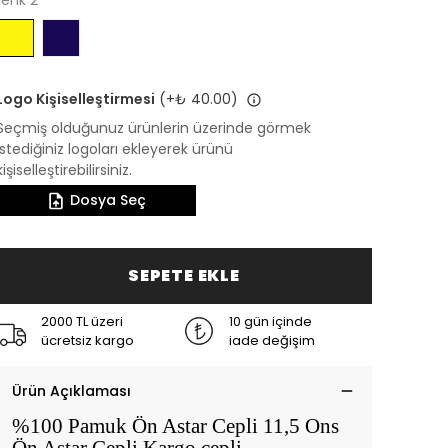
renk 2
Logo Kişiselleştirmesi
(+
₺ 40.00
)
Seçmiş olduğunuz ürünlerin üzerinde görmek
istediğiniz logoları ekleyerek ürünü
kişiselleştirebilirsiniz.
Dosya Seç
SEPETE EKLE
2000 TL üzeri
10 gün içinde
ücretsiz kargo
iade değişim
Ürün Açıklaması
%100 Pamuk Ön Astar Cepli 11,5 Ons