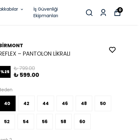
akkabılar
İş Güvenliği
0
Ekipmanları
BİRMONT
REFLEX – PANTOLON LİKRALI
₺ 799.00
%
25
₺ 599.00
Beden
40
42
44
46
48
50
52
54
56
58
60