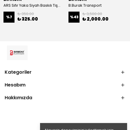
ARS Sıfır Yaka Siyah Baskılı Tişört
B.Burak Transport
₺ 350.00
₺ 3,500.00
%
7
%
43
₺ 325.00
₺ 2,000.00
Kategoriler
Hesabım
Hakkımızda