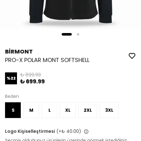
BİRMONT
PRO-X POLAR MONT SOFTSHELL
₺ 899.99
%
22
₺ 699.99
Beden
S
M
L
XL
2XL
3XL
Logo Kişiselleştirmesi
(+
₺ 40.00
)
Seçmiş olduğunuz ürünlerin üzerinde görmek istediğiniz