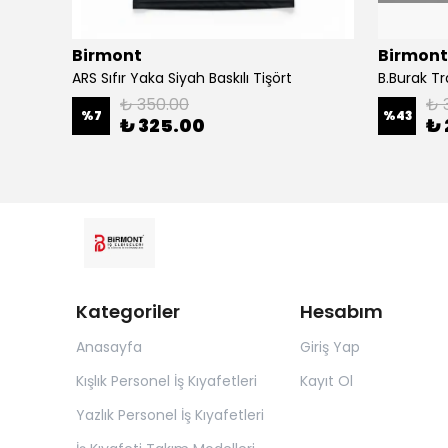
Birmont
Birmont
ARS Sıfır Yaka Siyah Baskılı Tişört
B.Burak T
₺ 350.00
₺ 
%
7
%
43
₺ 325.00
₺ 
Kategoriler
Hesabım
Anasayfa
Giriş Yap
Kışlık Personel İş Kıyafetleri
Kayıt Ol
Yazlık Personel İş Kıyafetleri