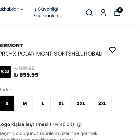
akkabılar
İş Güvenliği
0
Ekipmanları
BİRMONT
PRO-X POLAR MONT SOFTSHELL ROBALI
₺ 899.99
%
22
₺ 699.99
Beden
S
M
L
XL
2XL
3XL
Logo Kişiselleştirmesi
(+
₺ 40.00
)
Seçmiş olduğunuz ürünlerin üzerinde görmek