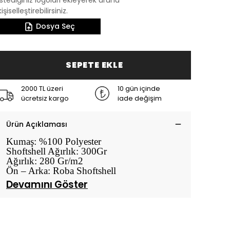
istediğiniz logoları ekleyerek ürünü
kişiselleştirebilirsiniz.
Dosya Seç
SEPETE EKLE
2000 TL üzeri
10 gün içinde
ücretsiz kargo
iade değişim
Ürün Açıklaması
Kumaş: %100 Polyester
Shoftshell Ağırlık: 300Gr
Ağırlık: 280 Gr/m2
Ön – Arka: Roba Shoftshell
Devamını Göster