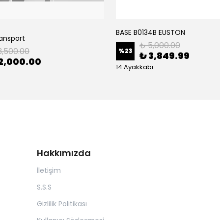
BASE B0134B EUSTON
ransport
₺ 5,000.00
3,500.00
%
23
₺ 3,849.99
2,000.00
14 Ayakkabı
Hakkımızda
İletişim
S.S.S
Gizlilik Politikası